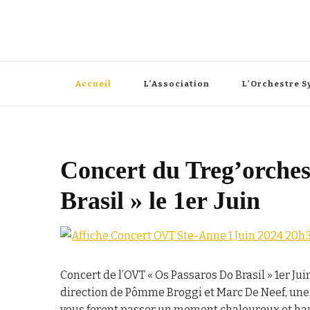
Orchestres à vents & symphonique du Trégor
Trég'orchestre
Accueil
L’Association
L’Orchestre 
Concert du Treg’orches
Brasil » le 1er Juin
Concert de l’OVT « Os Passaros Do Brasil » 1er J
direction de Pômme Broggi et Marc De Neef, une
vous feront passer un moment chaleureux et ha