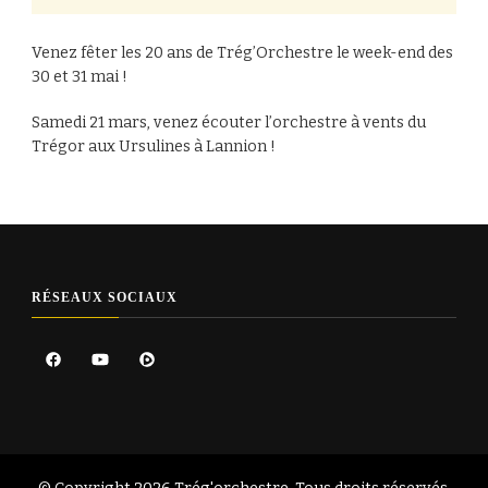
Venez fêter les 20 ans de Trég’Orchestre le week-end des
30 et 31 mai !
Samedi 21 mars, venez écouter l’orchestre à vents du
Trégor aux Ursulines à Lannion !
RÉSEAUX SOCIAUX