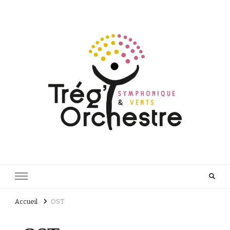
Orchestres à vents & symphonique du Trégor
Trég'orchestre
Accueil
OST